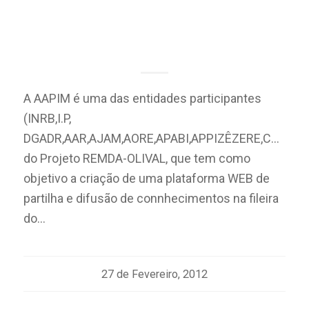
Monitorização e Divulgação das
Melhores Práticas
Agroambientais P/a Olival
A AAPIM é uma das entidades participantes
(INRB,I.P,
DGADR,AAR,AJAM,AORE,APABI,APPIZÊZERE,CAVIDIG
do Projeto REMDA-OLIVAL, que tem como
objetivo a criação de uma plataforma WEB de
partilha e difusão de connhecimentos na fileira
do…
27 de Fevereiro, 2012