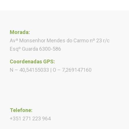
Morada:
Avª Monsenhor Mendes do Carmo nº 23 r/c
Esqº Guarda 6300-586
Coordenadas GPS:
N – 40,54155033 | O – 7,269147160
Telefone:
+351 271 223 964