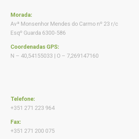
Morada:
Avª Monsenhor Mendes do Carmo nº 23 r/c
Esqº Guarda 6300-586
Coordenadas GPS:
N – 40,54155033 | O – 7,269147160
Telefone:
+351 271 223 964
Fax:
+351 271 200 075