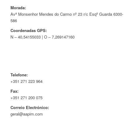
Morada:
Avª Monsenhor Mendes do Carmo nº 23 r/c Esqº Guarda 6300-
586
Coordenadas GPS:
N – 40,54155033 | O – 7,269147160
Telefone:
+351 271 223 964
Fax:
+351 271 200 075
Correio Electrónico:
geral@aapim.com