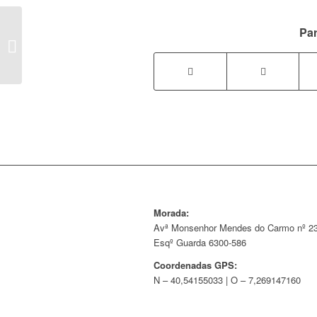
Par
Podar em Março é ser madraço.
Morada:
Avª Monsenhor Mendes do Carmo nº 23
Esqº Guarda 6300-586
Coordenadas GPS:
N – 40,54155033 | O – 7,269147160