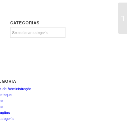
Qu
re
CATEGORIAS
Categorias
EGORIA
os de Administração
staque
os
ias
cações
ategoria