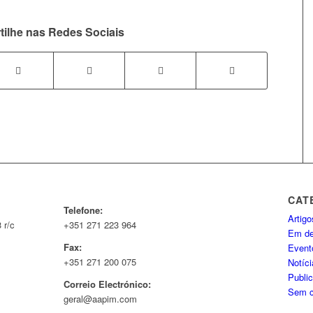
tilhe nas Redes Sociais
CAT
Telefone:
Artig
 r/c
+351 271 223 964
Em de
Fax:
Event
+351 271 200 075
Notíc
Publi
Correio Electrónico:
Sem c
geral@aapim.com