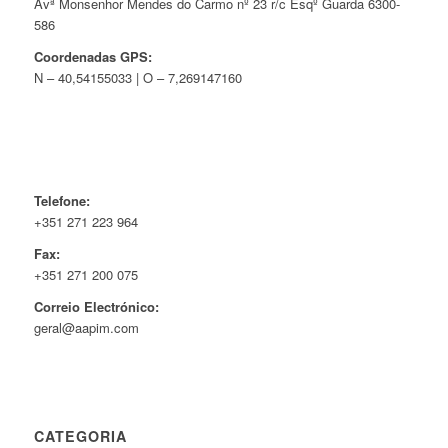
Avª Monsenhor Mendes do Carmo nº 23 r/c Esqº Guarda 6300-
586
Coordenadas GPS:
N – 40,54155033 | O – 7,269147160
Telefone:
+351 271 223 964
Fax:
+351 271 200 075
Correio Electrónico:
geral@aapim.com
CATEGORIA