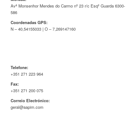
Avª Monsenhor Mendes do Carmo nº 23 r/c Esqº Guarda 6300-
586
Coordenadas GPS:
N – 40,54155033 | O – 7,269147160
Telefone:
+351 271 223 964
Fax:
+351 271 200 075
Correio Electrónico:
geral@aapim.com