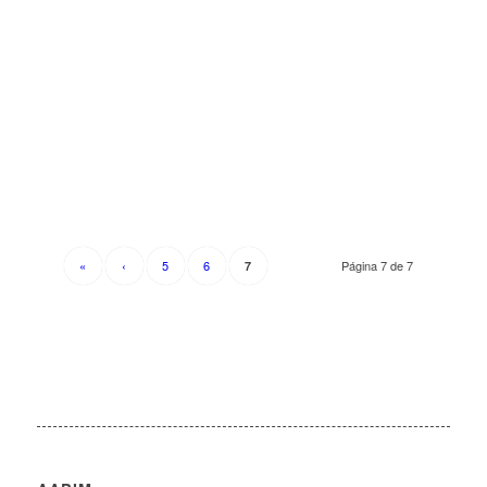
«
‹
5
6
Página 7 de 7
7